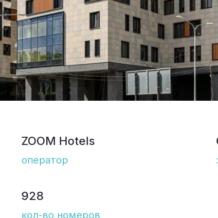
ZOOM Hotels
оператор
928
кол-во номеров