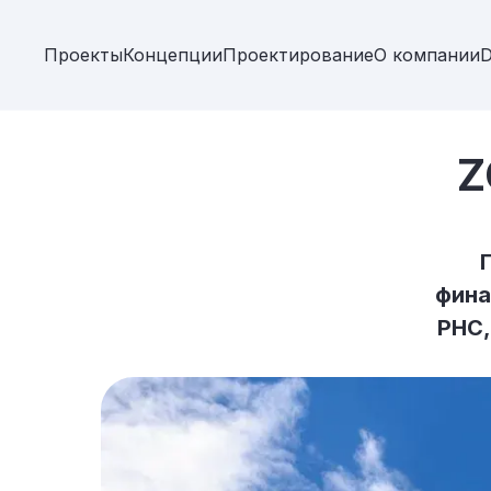
Проекты
Концепции
Проектирование
О компании
D
Z
фина
РНС,